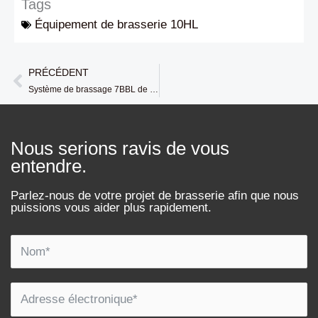
Tags
Équipement de brasserie 10HL
PRÉCÉDENT
Prévenir
Système de brassage 7BBL de la brasserie Rock N Roll (CO, USA) de la société Tiantai
Nous serions ravis de vous
entendre.
Parlez-nous de votre projet de brasserie afin que nous
puissions vous aider plus rapidement.