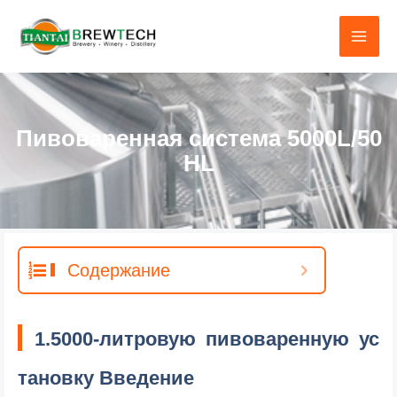
Перейти
к
содержанию
Пивоваренная система 5000L/50
HL
Содержание
1.5000-литровую пивоваренную ус
тановку Введение