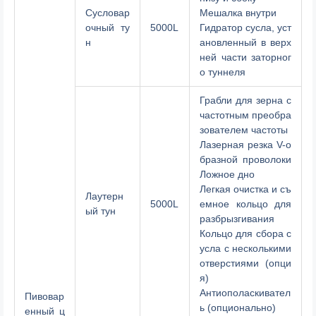
Сусловар
Мешалка внутри
очный ту
5000L
Гидратор сусла, уст
н
ановленный в верх
ней части заторног
о туннеля
Грабли для зерна с
частотным преобра
зователем частоты
Лазерная резка V-о
бразной проволоки
Ложное дно
Легкая очистка и съ
Лаутерн
5000L
емное кольцо для
ый тун
разбрызгивания
Кольцо для сбора с
усла с несколькими
отверстиями (опци
я)
Антиополаскивател
Пивовар
ь (опционально)
енный ц