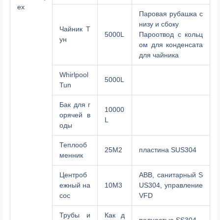
ех
Паровая рубашка с
низу и сбоку
Чайник Т
5000L
Пароотвод с кольц
ун
ом для конденсата
для чайника
Whirlpool
5000L
Tun
Бак для г
10000
орячей в
L
оды
Теплооб
25M2
пластина SUS304
менник
Центроб
ABB, санитарный S
ежный на
10M3
US304, управление
сос
VFD
Трубы и
Как д