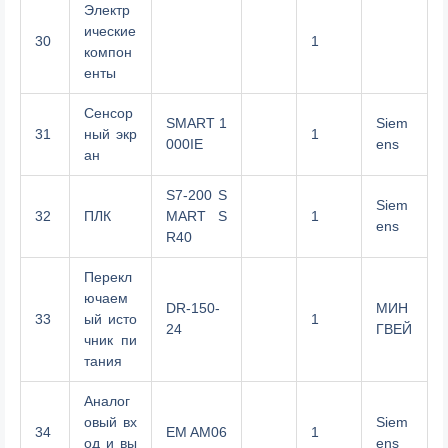
Электр
ические
30
1
компон
енты
Сенсор
SMART 1
Siem
31
ный экр
1
000IE
ens
ан
S7-200 S
Siem
32
ПЛК
MART S
1
ens
R40
Перекл
ючаем
DR-150-
МИН
33
ый исто
1
24
ГВЕЙ
чник пи
тания
Аналог
овый вх
Siem
34
EM AM06
1
од и вы
ens