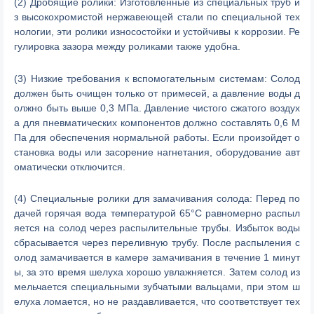
(2) Дробящие ролики: Изготовленные из специальных труб и
з высокохромистой нержавеющей стали по специальной тех
нологии, эти ролики износостойки и устойчивы к коррозии. Ре
гулировка зазора между роликами также удобна.
(3) Низкие требования к вспомогательным системам: Солод
должен быть очищен только от примесей, а давление воды д
олжно быть выше 0,3 МПа. Давление чистого сжатого воздух
а для пневматических компонентов должно составлять 0,6 М
Па для обеспечения нормальной работы. Если произойдет о
становка воды или засорение нагнетания, оборудование авт
оматически отключится.
(4) Специальные ролики для замачивания солода: Перед по
дачей горячая вода температурой 65°C равномерно распыл
яется на солод через распылительные трубы. Избыток воды
сбрасывается через переливную трубу. После распыления с
олод замачивается в камере замачивания в течение 1 минут
ы, за это время шелуха хорошо увлажняется. Затем солод из
мельчается специальными зубчатыми вальцами, при этом ш
елуха ломается, но не раздавливается, что соответствует тех