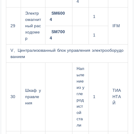
4
Электр
SM600
1
омагнит
4
29
ный рас
IFM
SM700
ходоме
1
4
р
V、Централизованный блок управления электрооборудо
ванием
Нап
ыле
ние
из у
Шкаф у
ТИА
гле
30
правле
1
НТА
род
ния
Й
ист
ой
ста
ли