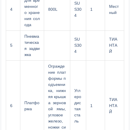
для вре
SU
менног
Мест
4
800L
S30
1
о хране
ный
4
ния сол
ода
Пневма
SU
ТИА
тическа
5
S30
НТА
я задви
4
Й
жка
Огражде
ние плат
формы п
одъемни
ка, нижн
Угл
яя крышк
еро
ТИА
Платфо
а зернов
дис
6
1
НТА
рма
ой ямы,
тая
Й
угловое
ста
железо,
ль
ножки си