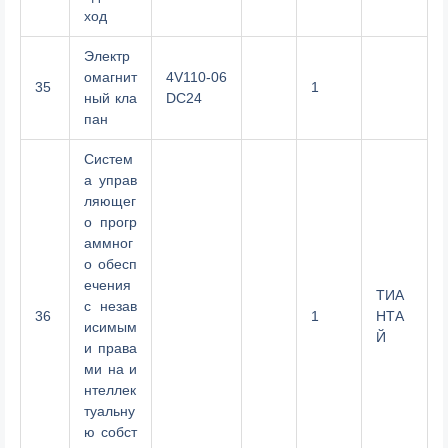
ход
Электр
омагнит
4V110-06
35
1
ный кла
DC24
пан
Систем
а управ
ляющег
о прогр
аммног
о обесп
ечения
ТИА
с незав
36
1
НТА
исимым
Й
и права
ми на и
нтеллек
туальну
ю собст