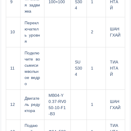
9
100×100
S30
1
НТА
я задви
4
Й
жка
Перекл
ючател
ШАН
10
2
ь уровн
ГХАЙ
я
Подклю
чите во
SU
ТИА
сьмиси
11
S30
1
НТА
мвольн
4
Й
ое ведр
о
MB04-Y
Двигате
0.37-RV0
ШАН
12
ль реду
1
50-10-F1
ГХАЙ
ктора
-B3
Подаю
ТИА