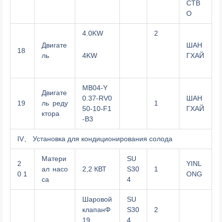
СТВ
О
4.0KW
2
Двигате
ШАН
18
ль
ГХАЙ
4KW
MB04-Y
Двигате
0.37-RV0
ШАН
19
ль реду
1
50-10-F1
ГХАЙ
ктора
-B3
IV、 Установка для кондиционирования солода
Матери
SU
2
YINL
ал насо
2,2 КВТ
S30
1
0 1
ONG
са
4
Шаровой
SU
клапанΦ
S30
2
19
4