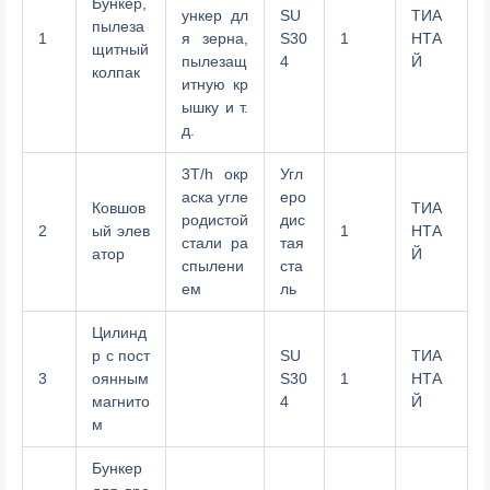
Бункер,
ункер дл
SU
ТИА
пылеза
1
я зерна,
S30
1
НТА
щитный
пылезащ
4
Й
колпак
итную кр
ышку и т.
д.
3T/h окр
Угл
аска угле
еро
Ковшов
ТИА
родистой
дис
2
ый элев
1
НТА
стали ра
тая
атор
Й
спылени
ста
ем
ль
Цилинд
р с пост
SU
ТИА
3
оянным
S30
1
НТА
магнито
4
Й
м
Бункер