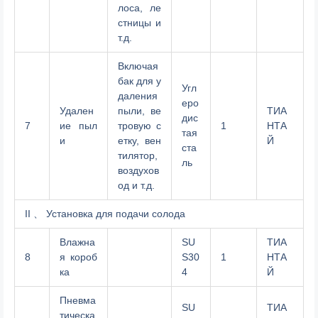
лоса, ле
стницы и
т.д.
Включая
бак для у
Угл
даления
еро
Удален
пыли, ве
ТИА
дис
7
ие пыл
тровую с
1
НТА
тая
и
етку, вен
Й
ста
тилятор,
ль
воздухов
од и т.д.
II 、 Установка для подачи солода
Влажна
SU
ТИА
8
я короб
S30
1
НТА
ка
4
Й
Пневма
SU
ТИА
тическа