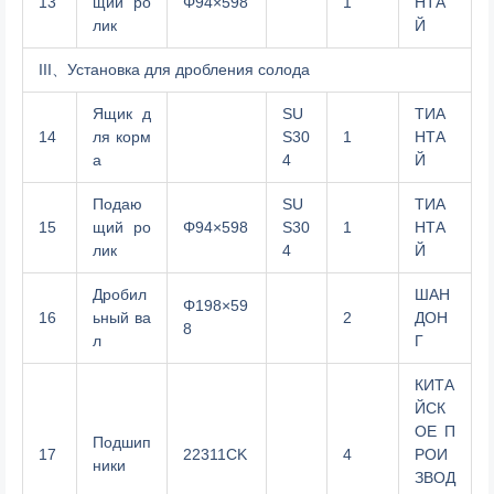
13
щий ро
Φ94×598
1
НТА
лик
Й
III、Установка для дробления солода
Ящик д
SU
ТИА
14
ля корм
S30
1
НТА
а
4
Й
Подаю
SU
ТИА
15
щий ро
Φ94×598
S30
1
НТА
лик
4
Й
Дробил
ШАН
Φ198×59
16
ьный ва
2
ДОН
8
л
Г
КИТА
ЙСК
ОЕ П
Подшип
17
22311CK
4
РОИ
ники
ЗВОД