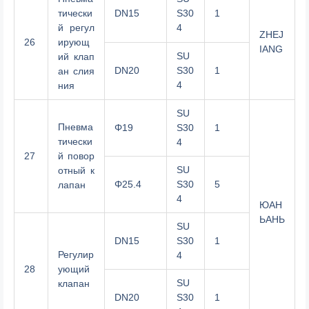
тически
DN15
S30
1
й регул
4
ZHEJ
26
ирующ
IANG
SU
ий клап
DN20
S30
1
ан слия
4
ния
SU
Пневма
Φ19
S30
1
тически
4
27
й повор
SU
отный к
Φ25.4
S30
5
лапан
4
ЮАН
ЬАНЬ
SU
DN15
S30
1
Регулир
4
28
ующий
SU
клапан
DN20
S30
1