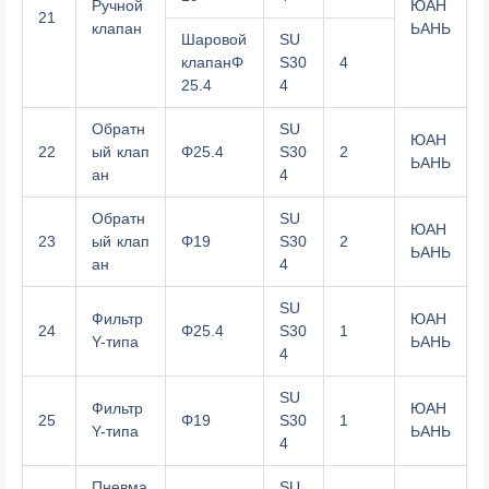
Ручной
ЮАН
21
клапан
ЬАНЬ
Шаровой
SU
клапанΦ
S30
4
25.4
4
Обратн
SU
ЮАН
22
ый клап
Φ25.4
S30
2
ЬАНЬ
ан
4
Обратн
SU
ЮАН
23
ый клап
Φ19
S30
2
ЬАНЬ
ан
4
SU
Фильтр
ЮАН
24
Φ25.4
S30
1
Y-типа
ЬАНЬ
4
SU
Фильтр
ЮАН
25
Φ19
S30
1
Y-типа
ЬАНЬ
4
Пневма
SU