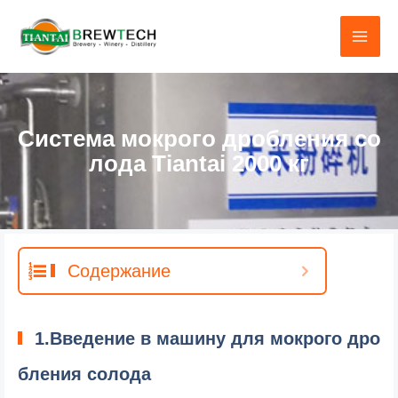
Перейти
к
содержанию
Система мокрого дробления со
лода Tiantai 2000 кг
Содержание
1.Введение в машину для мокрого дро
бления солода