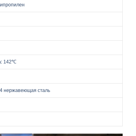
липропилен
а: 142℃
04 нержавеющая сталь