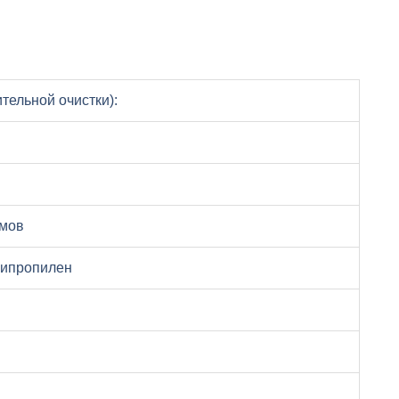
тельной очистки):
ймов
липропилен