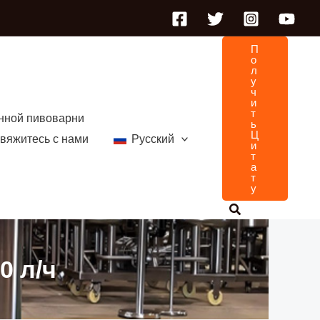
П
О
Л
У
Ч
И
Т
нной пивоварни
Ь
Ц
вяжитесь с нами
Русский
И
Т
А
Т
У
0 л/ч