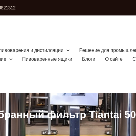
8821312
пивоварения и дистилляции
Решение для промышле
ние
Пивоваренные ящики
Блоги
О сайте
С
ранный фильтр Tiantai 50