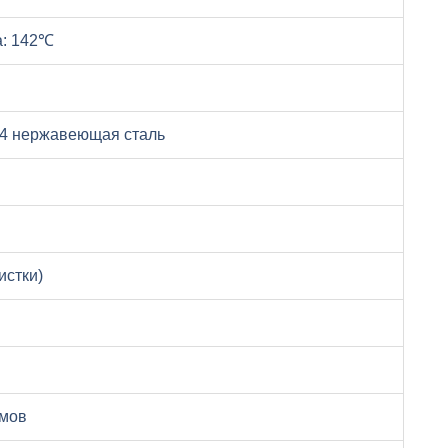
а: 142℃
04 нержавеющая сталь
истки)
ймов