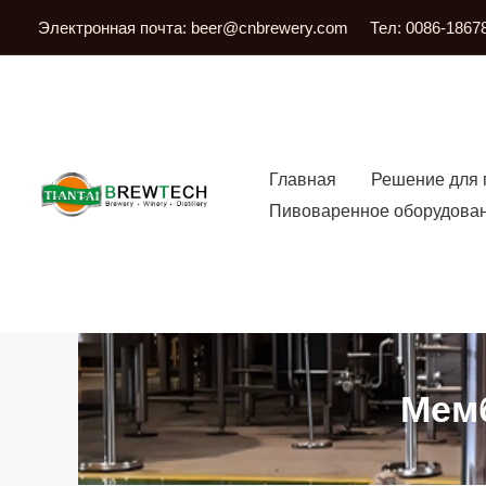
Перейти
Электронная почта:
beer@cnbrewery.com
Тел: 0086-1867
к
содержанию
Главная
Решение для 
Пивоваренное оборудова
Мемб