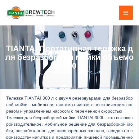
Перейти
к
содержанию
TIANTAI Портативная тележка д
ля безразборной мойки объемо
м 300 л
Тележка TIANTAI 300 л с двумя резервуарами для безразбор
ной мойки - мобильная система очистки с электрическим наг
ревом и управлением насосом с переменной скоростью
Тележка для безразборной мойки TIANTAI 300L - это высокоп
роизводительное, мобильное решение для безразборной мо
йки, разработанное для пивоваренных заводов, заводов по п
роизводству напитков и предприятий пищевой промышленно