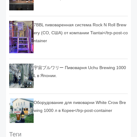
7BBL пивоваренная система Rock N Roll Brew
ery (CO, США) от компании Tiantai</trp-post-co
ntainer
宇宙ブルワリー Пивоварня Uchu Brewing 1000
L в Японии.
Оборудование для пивоварни White Crow Bre
wing 1000 л в Корее</trp-post-container
Теги