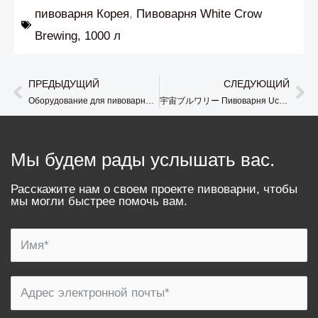
пивоварня Корея
,
Пивоварня White Crow
Brewing, 1000 л
ПРЕДЫДУЩИЙ
СЛЕДУЮЩИЙ
Prev
Сл
Оборудование для пивоварни Andong Brewing Co.3000L в Корее
宇宙ブルワリー Пивоварня Uchu Brewing 1000L в Японии
Мы будем рады услышать вас.
Расскажите нам о своем проекте пивоварни, чтобы
мы могли быстрее помочь вам.