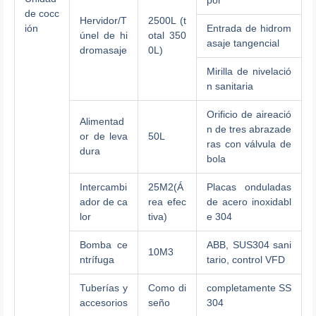
por
de cocc
Hervidor/T
2500L (t
ión
Entrada de hidrom
únel de hi
otal 350
asaje tangencial
dromasaje
0L)
Mirilla de nivelació
n sanitaria
Orificio de aireació
Alimentad
n de tres abrazade
or de leva
50L
ras con válvula de
dura
bola
Intercambi
25M2(Á
Placas onduladas
ador de ca
rea efec
de acero inoxidabl
lor
tiva)
e 304
Bomba ce
ABB, SUS304 sani
10M3
ntrífuga
tario, control VFD
Tuberías y
Como di
completamente SS
accesorios
seño
304