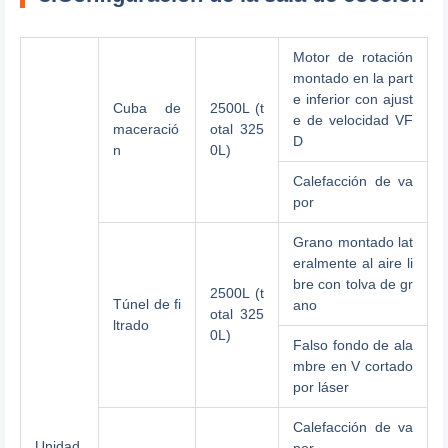
Motor de rotación
montado en la part
e inferior con ajust
Cuba de
2500L (t
e de velocidad VF
maceració
otal 325
D
n
0L)
Calefacción de va
por
Grano montado lat
eralmente al aire li
bre con tolva de gr
2500L (t
Túnel de fi
ano
otal 325
ltrado
0L)
Falso fondo de ala
mbre en V cortado
por láser
Calefacción de va
Unidad