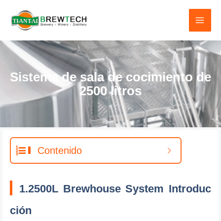
Ir
al
contenido
Sistema de sala de cocimiento de
2500 litros
Contenido
1.2500L Brewhouse System Introduc
ción