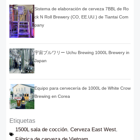
Sistema de elaboración de cerveza 7BBL de Ro
ck N Roll Brewery (CO, EE.UU.) de Tiantai Com
pany
宇宙ブルワリー Uchu Brewing 1000L Brewery in
Japan
Equipo para cervecería de 1000L de White Crow
Brewing en Corea
Etiquetas
1500L sala de cocción
,
Cerveza East West
,
Fábrica de cerveza de Vietnam