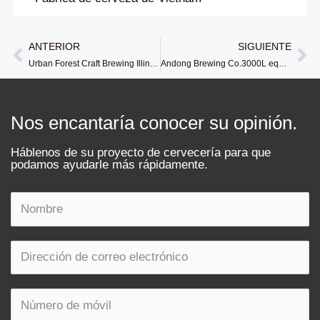
ANTERIOR
SIGUIENTE
Anterior
Si
Urban Forest Craft Brewing Illinois USA Completamente Equipado 5BBL Sistema Cervecero
Andong Brewing Co.3000L equipo de cervecería en corea
Nos encantaría conocer su opinión.
Háblenos de su proyecto de cervecería para que
podamos ayudarle más rápidamente.