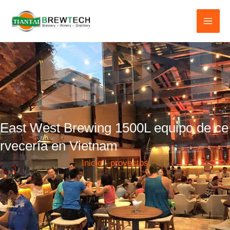
Ir
al
contenido
East West Brewing 1500L equipo de ce
rvecería en Vietnam
Inicio
-
proyectos