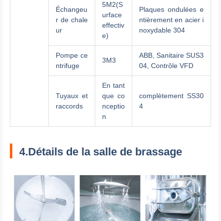
5M2(S
Échangeu
Plaques ondulées e
urface
r de chale
ntièrement en acier i
effectiv
ur
noxydable 304
e)
Pompe ce
ABB, Sanitaire SUS3
3M3
ntrifuge
04, Contrôle VFD
En tant
Tuyaux et
que co
complètement SS30
raccords
nceptio
4
n
4.Détails de la salle de brassage