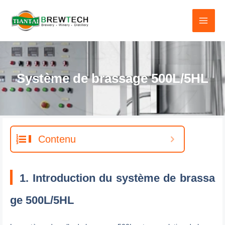
Skip
to
content
Système de brassage 500L/5HL
Contenu
1. Introduction du système de brassa
ge 500L/5HL