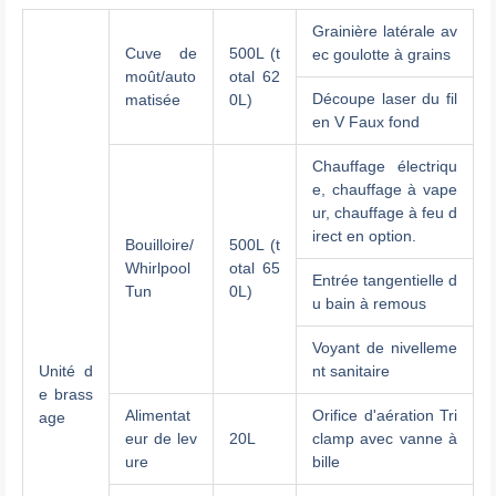
Grainière latérale av
Cuve de
500L (t
ec goulotte à grains
moût/auto
otal 62
Découpe laser du fil
matisée
0L)
en V Faux fond
Chauffage électriqu
e, chauffage à vape
ur, chauffage à feu d
irect en option.
Bouilloire/
500L (t
Whirlpool
otal 65
Entrée tangentielle d
Tun
0L)
u bain à remous
Voyant de nivelleme
Unité d
nt sanitaire
e brass
Alimentat
Orifice d'aération Tri
age
eur de lev
20L
clamp avec vanne à
ure
bille