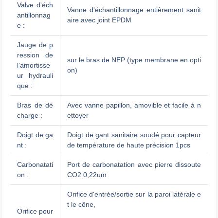
Valve d'éch
Vanne d'échantillonnage entièrement sanit
antillonnag
aire avec joint EPDM
e :
Jauge de p
ression de
sur le bras de NEP (type membrane en opti
l'amortisse
on)
ur hydrauli
que :
Bras de dé
Avec vanne papillon, amovible et facile à n
charge :
ettoyer
Doigt de ga
Doigt de gant sanitaire soudé pour capteur
nt :
de température de haute précision 1pcs
Carbonatati
Port de carbonatation avec pierre dissoute
on :
CO2 0,22um
Orifice d'entrée/sortie sur la paroi latérale e
t le cône,
Orifice pour