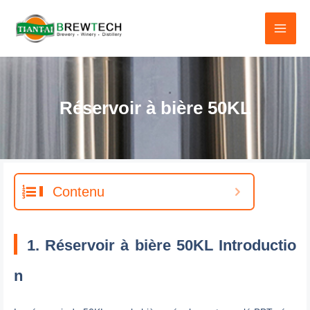
Skip
to
content
Réservoir à bière 50KL
Contenu
1. Réservoir à bière 50KL Introductio
n