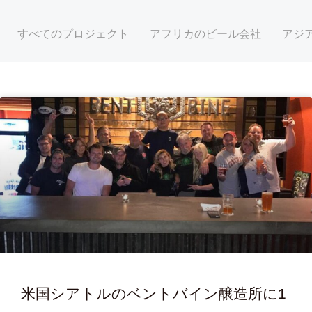
すべてのプロジェクト
アフリカのビール会社
アジ
ペ
ペ
ペ
ー
ー
ー
ジ
ジ
ジ
米国シアトルのベントバイン醸造所に1