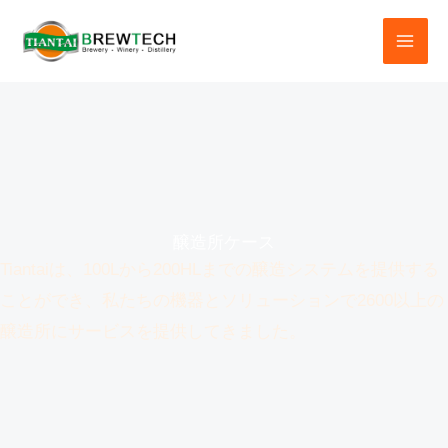
コ
ン
テ
ン
ツ
へ
ス
キ
醸造所ケース
ッ
Tiantaiは、100Lから200HLまでの醸造システムを提供する
プ
ことができ、私たちの機器とソリューションで2600以上の
醸造所にサービスを提供してきました。