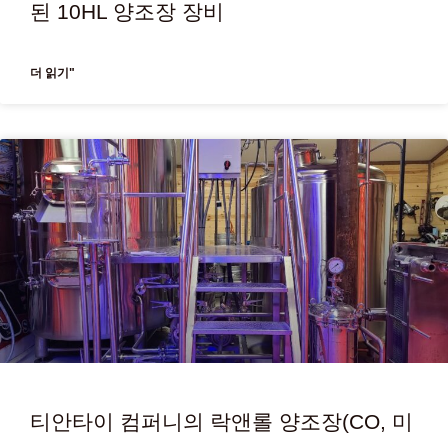
된 10HL 양조장 장비
더 읽기"
티안타이 컴퍼니의 락앤롤 양조장(CO, 미