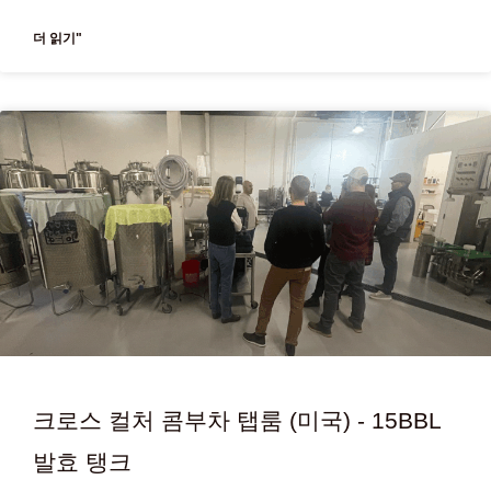
더 읽기"
크로스 컬처 콤부차 탭룸 (미국) - 15BBL
발효 탱크