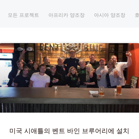
모든 프로젝트
아프리카 양조장
아시아 양조장
페
페
페
이
이
이
지
지
지
미국 시애틀의 벤트 바인 브루어리에 설치