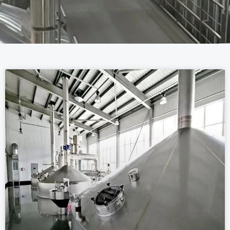
페
페
이
이
지
지