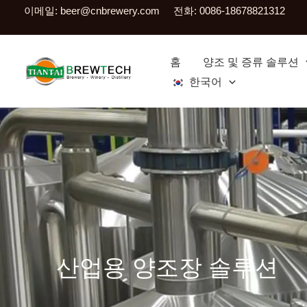
콘
이메일:
beer@cnbrewery.com
전화: 0086-18678821312
텐
츠
홈
양조 및 증류 솔루션
로
한국어
건
너
뛰
기
산업용 양조장 솔루션