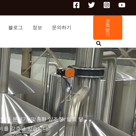
견
적
블로그
정보
문의하기
받
기
맥아 분쇄기, 맞춤형 양조장, 발효 탱
장비를 갖추고 있습니다.