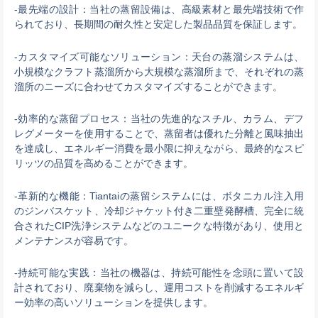
-最先端の設計：当社の蒸留設備は、高級素材と最先端技術で作
られており、長期間の耐久性と安定した製品品質を保証します。
-カスタマイズ可能なソリューション：天台の蒸溜システムは、
小規模なクラフト蒸溜所から大規模な蒸溜所まで、それぞれの蒸
溜所のニーズに合わせてカスタマイズすることができます。
-効率的な蒸留プロセス：当社の先進的なスチル、カラム、デフ
レグメーターを使用することで、蒸留者は優れた分離と風味抽出
を達成し、エネルギー消費を最小限に抑えながら、最終的なスピ
リッツの品質を高めることができます。
-革新的な機能：Tiantaiの蒸留システムには、ボタニカル注入用
のジンバスケット、冷却ジャケット付き二重壁発酵槽、完全に統
合されたCIP洗浄システムなどのユニークな特徴があり、使用と
メンテナンスが容易です。
-持続可能な実践：当社の機器は、持続可能性を念頭に置いて設
計されており、廃棄物を減らし、運用コストを削減するエネルギ
ー効率の高いソリューションを提供します。