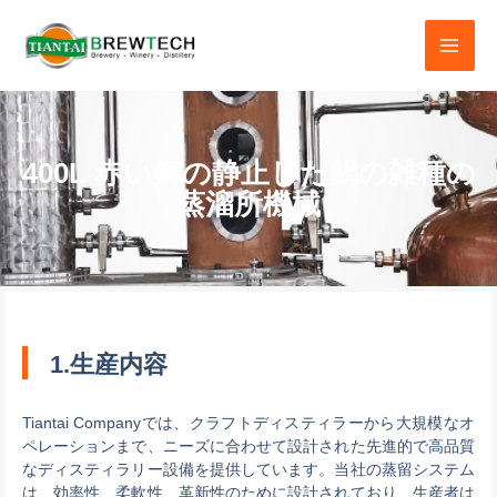
コ
ン
テ
ン
ツ
400L 赤い銅の静止した鍋の雑種の
へ
蒸溜所機械
ス
キ
ッ
プ
1.生産内容
Tiantai Companyでは、クラフトディスティラーから大規模なオ
ペレーションまで、ニーズに合わせて設計された先進的で高品質
なディスティラリー設備を提供しています。当社の蒸留システム
は、効率性、柔軟性、革新性のために設計されており、生産者は