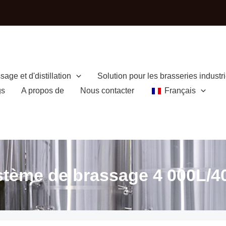
age et d'distillation
Solution pour les brasseries industri
gs
A propos de
Nous contacter
Français
tème de brassage 4 000L/