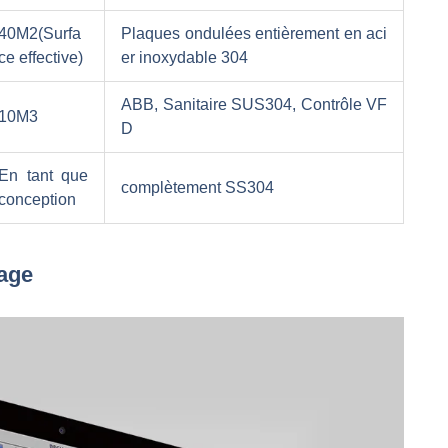
40M2(Surfa
Plaques ondulées entièrement en aci
ce effective)
er inoxydable 304
ABB, Sanitaire SUS304, Contrôle VF
10M3
D
En tant que
complètement SS304
conception
sage