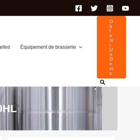
O
B
T
E
Ni
R
elles
Équipement de brasserie
U
N
D
E
Vi
S
40HL