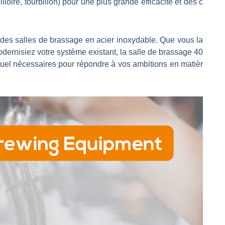
lloire, tourbillon) pour une plus grande efficacité et des c
t des salles de brassage en acier inoxydable. Que vous la
dernisiez votre système existant, la salle de brassage 40
ait visuel nécessaires pour répondre à vos ambitions en matièr