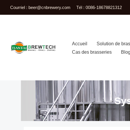
Skip
Courriel :
beer@cnbrewery.com
Tél : 0086-18678821312
to
content
Accueil
Solution de brass
Cas des brasseries
Blo
Sys