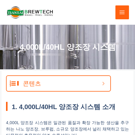
콘
텐
츠
로
건
4,000L/40HL 양조장 시스템
너
뛰
기
콘텐츠
1. 4,000L/40HL 양조장 시스템 소개
4,000L 양조장 시스템은 일관된 품질과 확장 가능한 생산을 추구
하는 나노 양조장, 브루펍, 소규모 양조장에서 널리 채택하고 있는