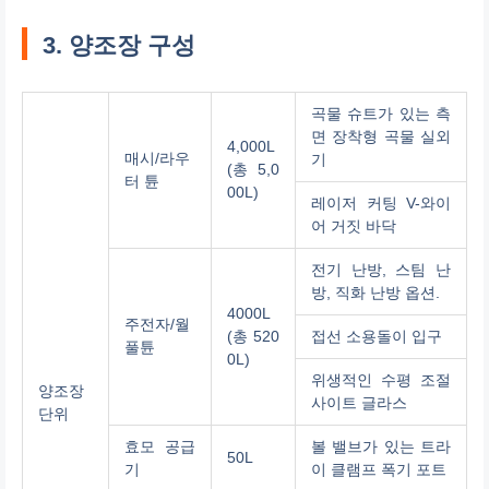
3. 양조장 구성
곡물 슈트가 있는 측
면 장착형 곡물 실외
4,000L
매시/라우
기
(총 5,0
터 튠
00L)
레이저 커팅 V-와이
어 거짓 바닥
전기 난방, 스팀 난
방, 직화 난방 옵션.
4000L
주전자/월
(총 520
접선 소용돌이 입구
풀튠
0L)
위생적인 수평 조절
양조장
사이트 글라스
단위
효모 공급
볼 밸브가 있는 트라
50L
기
이 클램프 폭기 포트