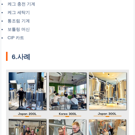
케그 충전 기계
케그 세탁기
통조림 기계
보틀링 머신
CIP 카트
6.사례