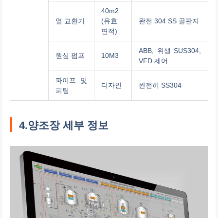
40m2
열 교환기
(유효
완전 304 SS 골판지
면적)
ABB, 위생 SUS304,
원심 펌프
10M3
VFD 제어
파이프 및
디자인
완전히 SS304
피팅
4.양조장 세부 정보