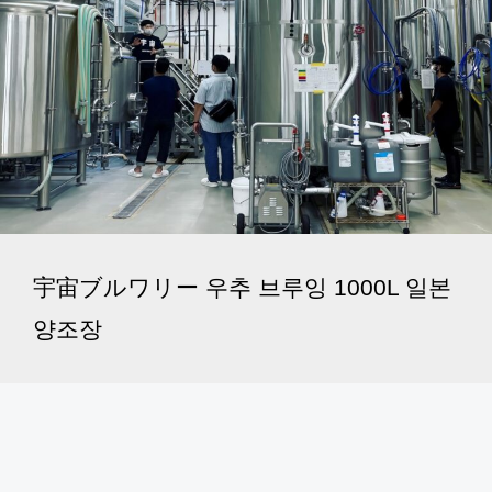
宇宙ブルワリー 우추 브루잉 1000L 일본
양조장