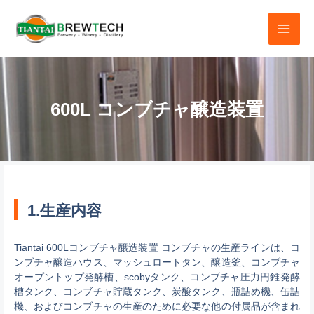
コ
ン
テ
ン
ツ
600L コンブチャ醸造装置
へ
ス
キ
ッ
プ
1.生産内容
Tiantai 600Lコンブチャ醸造装置 コンブチャの生産ラインは、コ
ンブチャ醸造ハウス、マッシュロートタン、醸造釜、コンブチャ
オープントップ発酵槽、scobyタンク、コンブチャ圧力円錐発酵
槽タンク、コンブチャ貯蔵タンク、炭酸タンク、瓶詰め機、缶詰
機、およびコンブチャの生産のために必要な他の付属品が含まれ