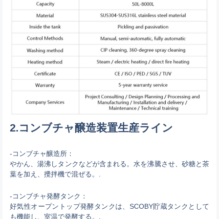
2.コンブチャ醸造装置生産ライン
-コンブチャ醸造所：
やかん、湯沸しタンクなどが含まれる。水を沸騰させ、砂糖と茶
葉を加え、攪拌機で混ぜる。.
-コンブチャ発酵タンク：
好気性オープントップ発酵タンクは、SCOBY貯蔵タンクとして
も機能し、室温で発酵する。.