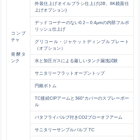
外装仕上げオイルブラシ仕上げ(2B、8K鏡面仕
上げオプション)
デッドコーナーのない0.2～0.4μmの内部フルポ
リッシュ仕上げ
コンブ
チャ
グリコール・ジャケットディンプルプレート
（オプション）
発酵タ
ンク
水と加圧ガスによる厳しいタンク漏洩試験
サニタリーフラットオープントップ
円錐ボトム
TC接続CIPアームと360°カバーのスプレーボー
ル
バタフライバルブ付きCO2ブローオフアーム
サニタリーサンプルバルブ TC